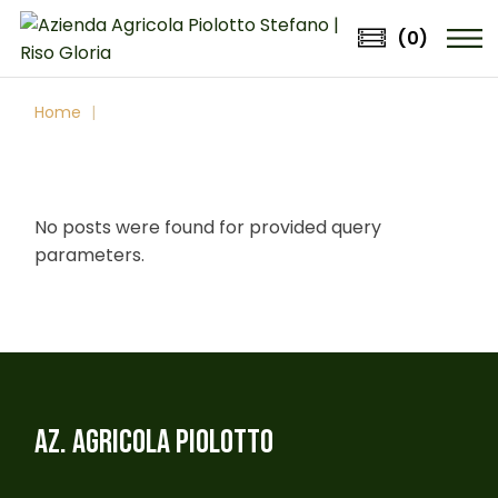
Skip
to
(0)
the
content
Home
No posts were found for provided query
parameters.
AZ. AGRICOLA PIOLOTTO