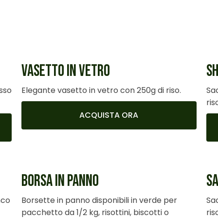
VASETTO IN VETRO
SH
osso
Elegante vasetto in vetro con 250g di riso.
Sac
ris
ACQUISTA ORA
BORSA IN PANNO
SA
nco
Borsette in panno disponibili in verde per
Sac
pacchetto da 1/2 kg, risottini, biscotti o
ris