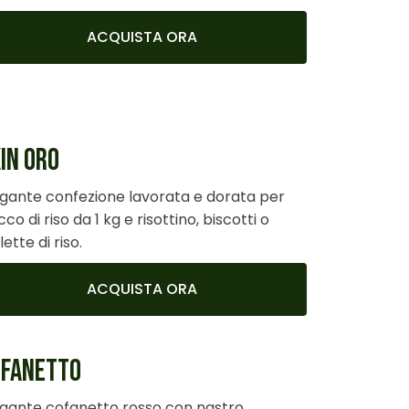
ACQUISTA ORA
IN ORO
egante confezione lavorata e dorata per
co di riso da 1 kg e risottino, biscotti o
lette di riso.
ACQUISTA ORA
OFANETTO
egante cofanetto rosso con nastro