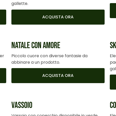
gallette.
ACQUISTA ORA
NATALE CON AMORE
SK
per
Piccolo cuore con diverse fantasie da
El
abbinare a un prodotto.
pac
gal
ACQUISTA ORA
VASSOIO
C
Vassoio con coperchio disponibile in verde,
El