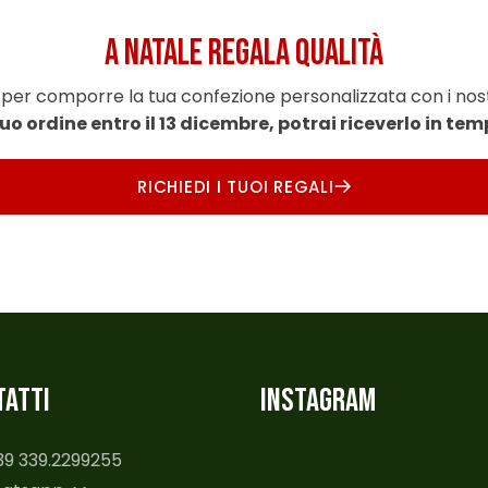
A NATALE REGALA QUALITÀ
per comporre la tua confezione personalizzata con i nost
 tuo ordine entro il 13 dicembre, potrai riceverlo in te
RICHIEDI I TUOI REGALI
TATTI
INSTAGRAM
+39 339.2299255