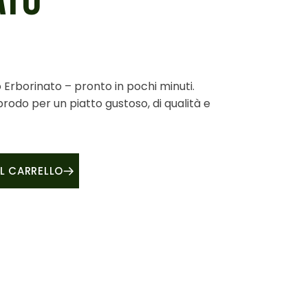
ATO
 Erborinato – pronto in pochi minuti.
rodo per un piatto gustoso, di qualità e
orinato quantity
L CARRELLO