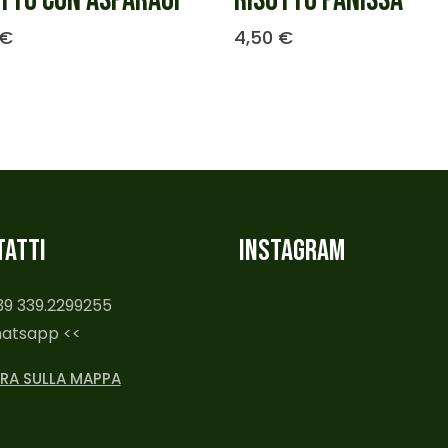
TTO CON ASPARAGI
RISOTTO PANISSA
€
4,50
€
TATTI
INSTAGRAM
+39 339.2299255
hatsapp <<
RA SULLA MAPPA