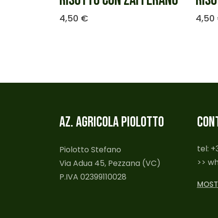
RISOTTO CON ZAFFERANO
RISO
4,50
€
4,50
AZ. AGRICOLA PIOLOTTO
CON
tel: 
Piolotto Stefano
>> w
Via Adua 45, Pezzana (VC)
P.IVA 02399110028
MOST