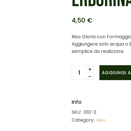
ERBORIN
4,50
€
Riso Gloria con Formaggio
Aggiungere solo acqua o b
semplice da realizzare.
Risotto con formaggio erb
AGGIUNGI A
Info
SKU:
010-2
Category:
Riso